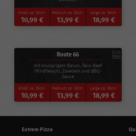
Small
ca. 26cm
Medium
ca. 32cm
Large
ca. 36cm
10,99 €
13,99 €
18,99 €
Route 66
mit knusprigem Bacon, Taco-Beef
(Rindfleisch), Zwiebeln und BBQ-
Sauce
Small
ca. 26cm
Medium
ca. 32cm
Large
ca. 36cm
10,99 €
13,99 €
18,99 €
Extrem Pizza
Qu