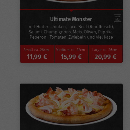
Ultimate Monster
mit Hinterschinken, Taco-Beef (Rindfleisch),
Salami, Champignons, Mais, Oliven, Paprika,
Peperoni, Tomaten, Zwiebeln und viel Käse
Small
ca. 26cm
Medium
ca. 32cm
Large
ca. 36cm
11,99 €
15,99 €
20,99 €