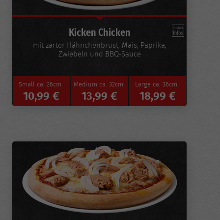
Kicken Chicken
mit zarter Hähnchenbrust, Mais, Paprika,
Zwiebeln und BBQ-Sauce
Small
ca. 26cm
Medium
ca. 32cm
Large
ca. 36cm
10,99 €
13,99 €
18,99 €