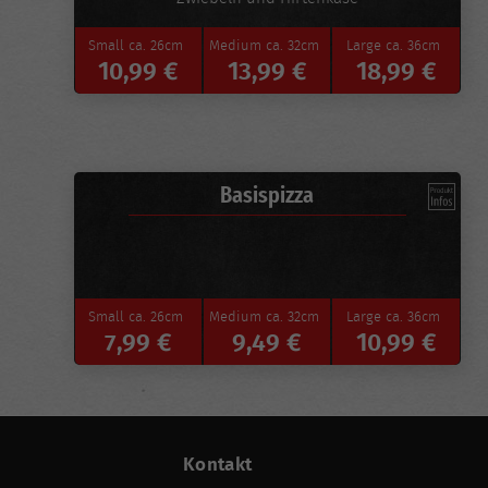
Small
ca. 26cm
Medium
ca. 32cm
Large
ca. 36cm
10,99 €
13,99 €
18,99 €
Basispizza
Small
ca. 26cm
Medium
ca. 32cm
Large
ca. 36cm
7,99 €
9,49 €
10,99 €
Kontakt