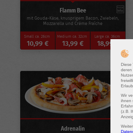
Flamm Bee
mit Gouda-Käse, knusprigem Bacon, Zwiebeln,
Mozzarella und Créme Fraîche
Small
ca. 26cm
Medium
ca. 32cm
Large
ca. 36cm
10,99 €
13,99 €
18,99 €
Diese
deren 
Nutzer
freiwi
Erlaub
Wir ve
ihnen 
Erfah
(z.B. 
Anzei
Weiter
Adrenalin
Daten