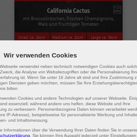
California Cactus
mit Broccoliröschen, frischen Champignons,
Mais und fruchtigen Tomaten
Small
ca. 26cm
Medium
ca. 32cm
Large
ca. 36cm
10,99 €
13,99 €
18,99 €
Wir verwenden Cookies
 Webseite verwendet neben technisch notwendigen Cookies auch solch
Zweck, die Analyse von Websitezugriffen oder die Personalisierung Ihr
erfahrung ist. Wenn Sie unter 16 Jahre alt sind und Ihre Zustimmung 
lligen Diensten geben möchten, müssen Sie Ihre Erziehungsberechtigt
nis bitten.
rwenden Cookies und andere Technologien auf unserer Webseite. Eini
sind essenziell, während andere uns helfen, diese Website und Ihre
rung zu verbessern. Personenbezogene Daten können verarbeitet wer
Ihre IP-Adresse), beispielsweise für personalisierte Werbung und Inhalt
gen- und Inhaltsmessung.
e Informationen über die Verwendung Ihrer Daten finden Sie in unsere
Deluxe
schutzerklärung
. Sie können Ihre Auswahl jederzeit unter
Einstellungen