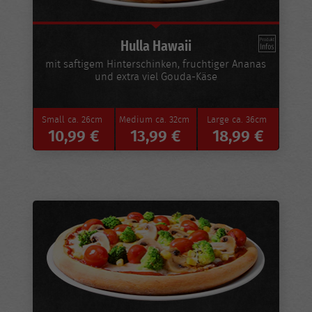
Hulla Hawaii
mit saftigem Hinterschinken, fruchtiger Ananas
und extra viel Gouda-Käse
Small
ca. 26cm
Medium
ca. 32cm
Large
ca. 36cm
10,99 €
13,99 €
18,99 €