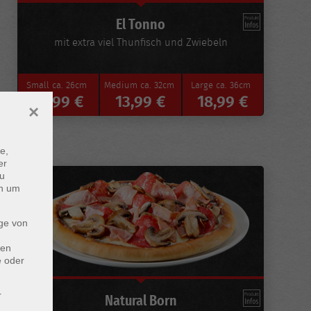
El Tonno
mit extra viel Thunfisch und Zwiebeln
Small
ca. 26cm
Medium
ca. 32cm
Large
ca. 36cm
10,99 €
13,99 €
18,99 €
×
e,
er
zu
en um
ge von
den
e oder
r
Natural Born