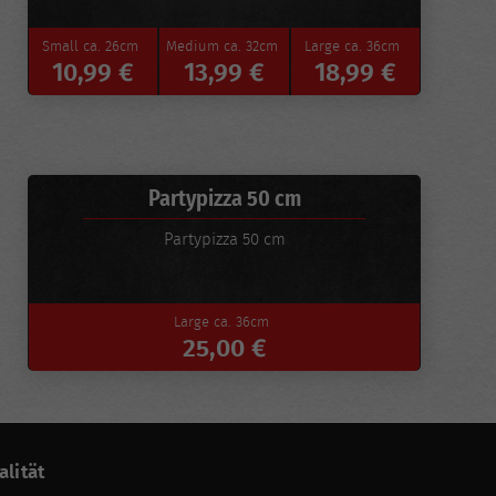
Small
ca. 26cm
Medium
ca. 32cm
Large
ca. 36cm
10,99 €
13,99 €
18,99 €
Partypizza 50 cm
Partypizza 50 cm
Large
ca. 36cm
25,00 €
alität