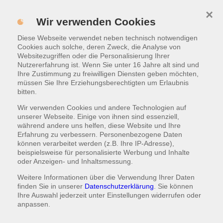
×
Pasta
MENÜ
Wir verwenden Cookies
Diese Webseite verwendet neben technisch notwendigen
WARENKORB
|
0,00 €
Cookies auch solche, deren Zweck, die Analyse von
Websitezugriffen oder die Personalisierung Ihrer
Nutzererfahrung ist. Wenn Sie unter 16 Jahre alt sind und
Ihre Zustimmung zu freiwilligen Diensten geben möchten,
müssen Sie Ihre Erziehungsberechtigten um Erlaubnis
bitten.
Wir verwenden Cookies und andere Technologien auf
unserer Webseite. Einige von ihnen sind essenziell,
während andere uns helfen, diese Website und Ihre
Erfahrung zu verbessern. Personenbezogene Daten
können verarbeitet werden (z.B. Ihre IP-Adresse),
Napoli
beispielsweise für personalisierte Werbung und Inhalte
oder Anzeigen- und Inhaltsmessung.
mit fruchtigen Cherry-Tomaten und einem Hauch
Knoblauch verfeinert, danach abgerundet mit frisch
Weitere Informationen über die Verwendung Ihrer Daten
gehobeltem Parmesankäse
finden Sie in unserer
Datenschutzerklärung
. Sie können
Ihre Auswahl jederzeit unter
Einstellungen
widerrufen oder
anpassen.
9,99 €