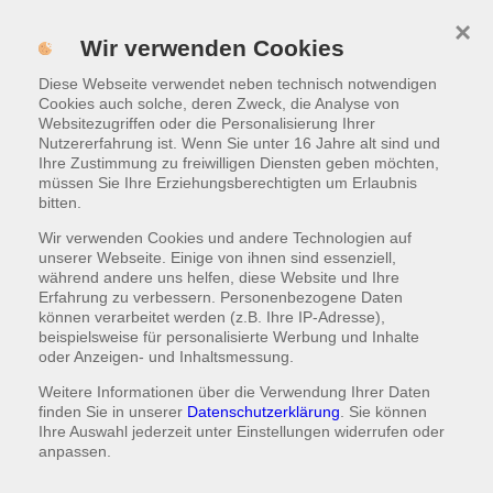
×
Pizza
MENÜ
Wir verwenden Cookies
Diese Webseite verwendet neben technisch notwendigen
WARENKORB
|
0,00 €
Cookies auch solche, deren Zweck, die Analyse von
Websitezugriffen oder die Personalisierung Ihrer
Nutzererfahrung ist. Wenn Sie unter 16 Jahre alt sind und
Ihre Zustimmung zu freiwilligen Diensten geben möchten,
müssen Sie Ihre Erziehungsberechtigten um Erlaubnis
bitten.
Wir verwenden Cookies und andere Technologien auf
unserer Webseite. Einige von ihnen sind essenziell,
während andere uns helfen, diese Website und Ihre
Erfahrung zu verbessern. Personenbezogene Daten
können verarbeitet werden (z.B. Ihre IP-Adresse),
Ultimate Monster
beispielsweise für personalisierte Werbung und Inhalte
oder Anzeigen- und Inhaltsmessung.
mit Hinterschinken, Taco-Beef (Rindfleisch), Salami,
Champignons, Mais, Oliven, Paprika, Peperoni, Tomaten,
Weitere Informationen über die Verwendung Ihrer Daten
Zwiebeln und viel Käse
finden Sie in unserer
Datenschutzerklärung
. Sie können
Ihre Auswahl jederzeit unter
Einstellungen
widerrufen oder
anpassen.
Small
ca. 26cm
Medium
ca. 32cm
Large
ca. 36cm
11,99 €
15,99 €
20,99 €